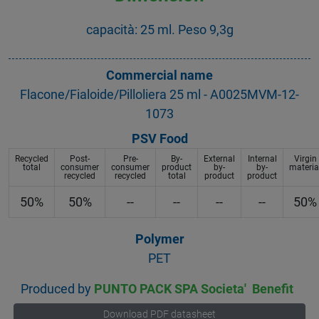
capacità: 25 ml. Peso 9,3g
Commercial name
Flacone/Fialoide/Pilloliera 25 ml - A0025MVM-12-
1073
PSV Food
Recycled
Post-
Pre-
By-
External
Internal
Virgin
total
consumer
consumer
product
by-
by-
materia
recycled
recycled
total
product
product
50%
50%
--
--
--
--
50%
Polymer
PET
Produced by
PUNTO PACK SPA Societa' Benefit
Download PDF datasheet