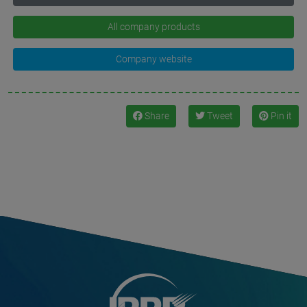
All company products
Company website
Share
Tweet
Pin it