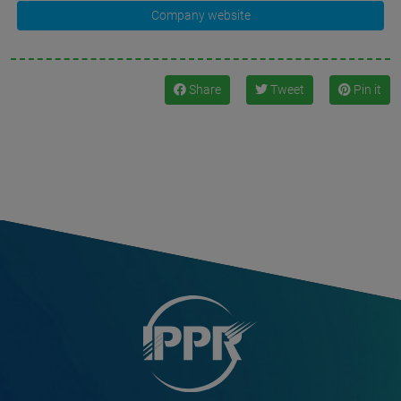
Company website
Share
Tweet
Pin it