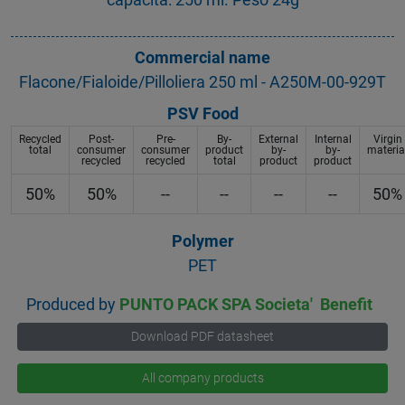
Commercial name
Flacone/Fialoide/Pilloliera 250 ml - A250M-00-929T
PSV Food
Recycled
Post-
Pre-
By-
External
Internal
Virgin
total
consumer
consumer
product
by-
by-
materia
recycled
recycled
total
product
product
50%
50%
--
--
--
--
50%
Polymer
PET
Produced by
PUNTO PACK SPA Societa' Benefit
Download PDF datasheet
All company products