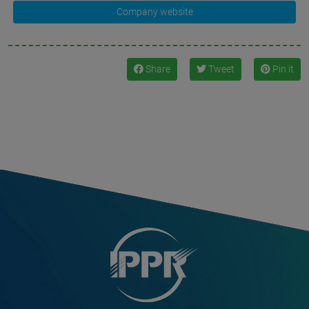
Company website
Share
Tweet
Pin it