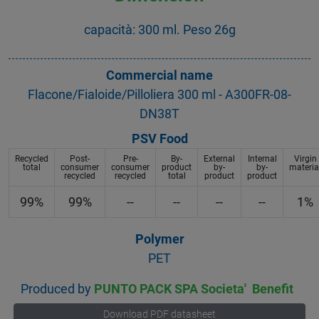
capacità: 300 ml. Peso 26g
Commercial name
Flacone/Fialoide/Pilloliera 300 ml - A300FR-08-
DN38T
PSV Food
Recycled
Post-
Pre-
By-
External
Internal
Virgin
total
consumer
consumer
product
by-
by-
materia
recycled
recycled
total
product
product
99%
99%
--
--
--
--
1%
Polymer
PET
Produced by
PUNTO PACK SPA Societa' Benefit
Download PDF datasheet