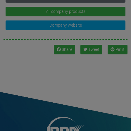
All company products
Company website
Share
Tweet
Pin it