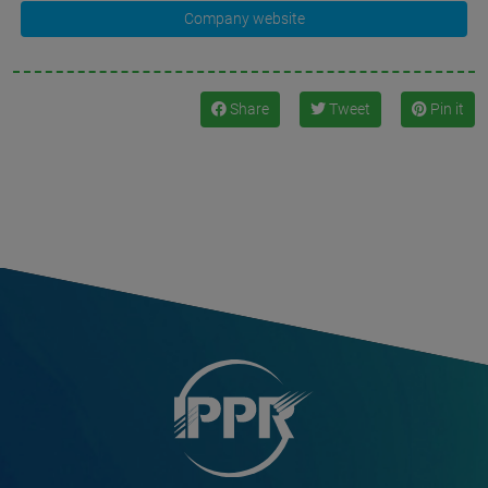
Company website
Share
Tweet
Pin it