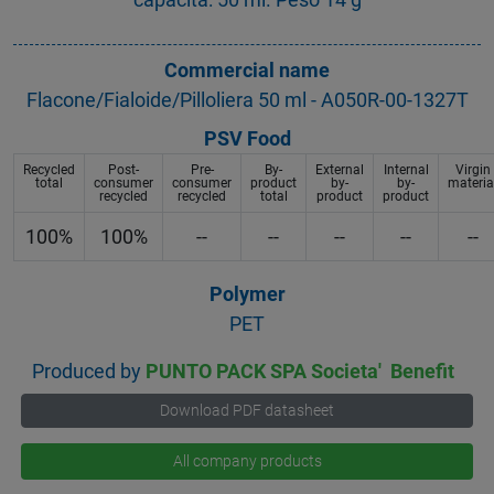
Commercial name
Flacone/Fialoide/Pilloliera 50 ml - A050R-00-1327T
PSV Food
Recycled
Post-
Pre-
By-
External
Internal
Virgin
total
consumer
consumer
product
by-
by-
materia
recycled
recycled
total
product
product
100%
100%
--
--
--
--
--
Polymer
PET
Produced by
PUNTO PACK SPA Societa' Benefit
Download PDF datasheet
All company products