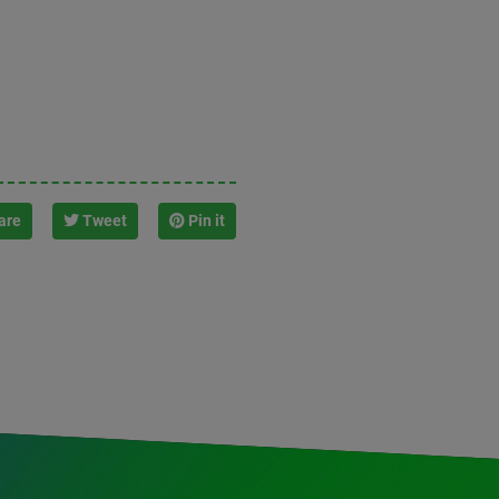
are
Tweet
Pin it