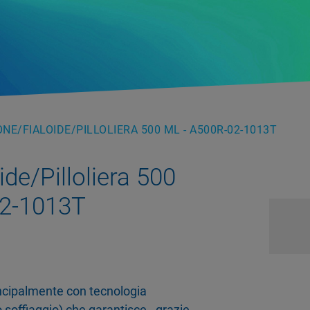
NE/FIALOIDE/PILLOLIERA 500 ML - A500R-02-1013T
de/Pilloliera 500
02-1013T
rincipalmente con tecnologia
 soffiaggio) che garantisce - grazie