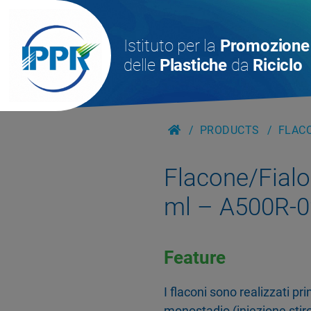
Istituto per la
Promozione
delle
Plastiche
da
Riciclo
PRODUCTS
FLACO
Flacone/Fialoi
ml – A500R-
Feature
I flaconi sono realizzati p
monostadio (iniezione stiro