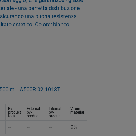
eriale - una perfetta distribuzione
assicurando una buona resistenza
ltato estetico. Colore: bianco
g
a 500 ml - A500R-02-1013T
By-
External
Internal
Virgin
product
by-
by-
material
total
product
product
--
--
--
2%