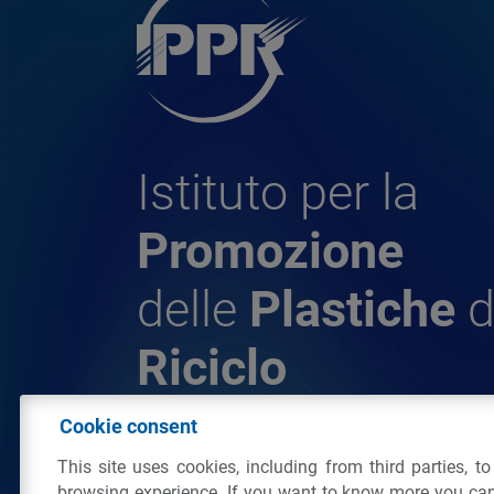
Istituto per la
Promozione
delle
Plastiche
d
Riciclo
Cookie consent
© 2026 - IPPR Istituto per la Promozione 
This site uses cookies, including from third parties, t
da Riciclo
browsing experience. If you want to know more you can