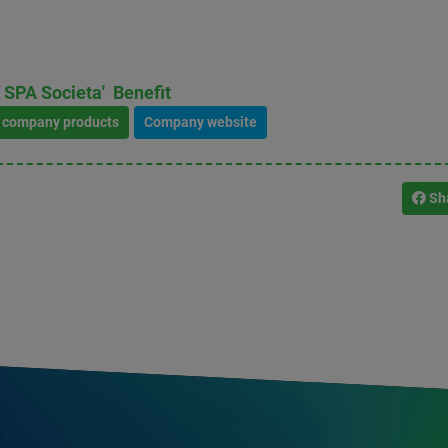
PA Societa' Benefit
l company products
Company website
Sh