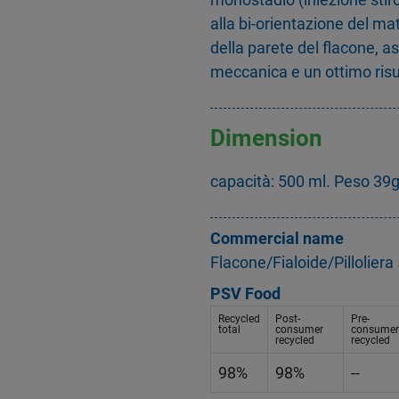
alla bi-orientazione del mat
della parete del flacone, 
meccanica e un ottimo risu
Dimension
capacità: 500 ml. Peso 39
Commercial name
Flacone/Fialoide/Pillolier
PSV Food
Recycled
Post-
Pre-
total
consumer
consumer
recycled
recycled
98%
98%
--