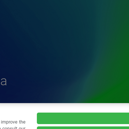
a
delle Plastiche
o improve the
 consult our