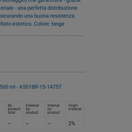
eriale - una perfetta distribuzione
assicurando una buona resistenza
tato estetico. Colore: beige
g
a 500 ml - A501BR-15-1475T
By-
External
Internal
Virgin
product
by-
by-
material
total
product
product
--
--
--
2%