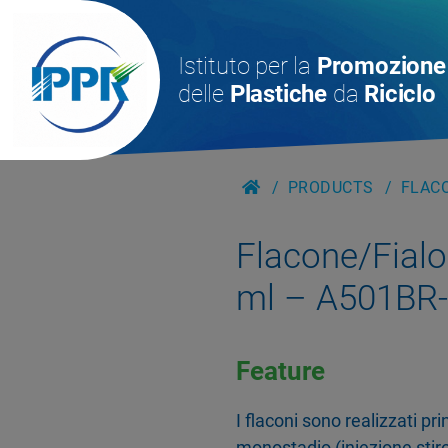
Istituto per la
Promozione
delle
Plastiche
da
Riciclo
PRODUCTS
FLACO
Flacone/Fialoi
ml – A501BR
Feature
I flaconi sono realizzati p
monostadio (iniezione stiro