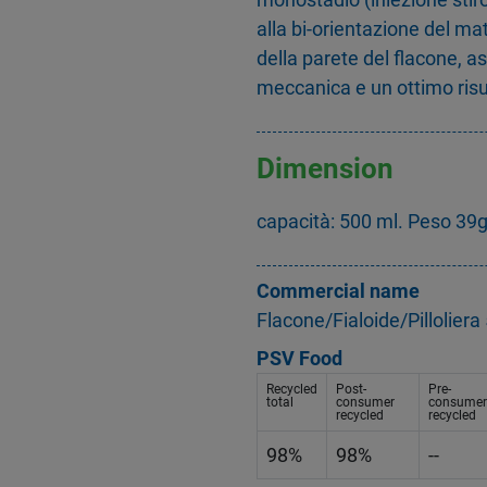
alla bi-orientazione del mat
della parete del flacone, 
meccanica e un ottimo risul
Dimension
capacità: 500 ml. Peso 39
Commercial name
Flacone/Fialoide/Pillolier
PSV Food
Recycled
Post-
Pre-
total
consumer
consumer
recycled
recycled
98%
98%
--