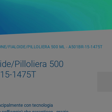
NE/FIALOIDE/PILLOLIERA 500 ML - A501BR-15-1475T
de/Pilloliera 500
-15-1475T
rincipalmente con tecnologia
 soffiaggio) che garantisce - grazie