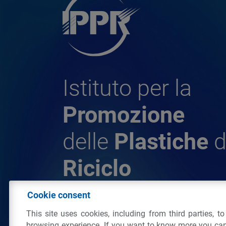
Istituto per la
Promozione
delle
Plastiche
d
Riciclo
Cookie consent
© 2026 - IPPR Istituto per la Promozione 
This site uses cookies, including from third parties, t
da Riciclo
browsing experience. If you want to know more you can