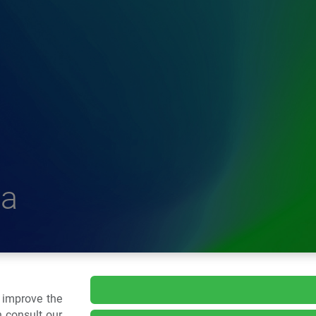
a
delle Plastiche
o improve the
 consult our