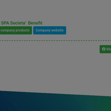
PA Societa' Benefit
l company products
Company website
Sh