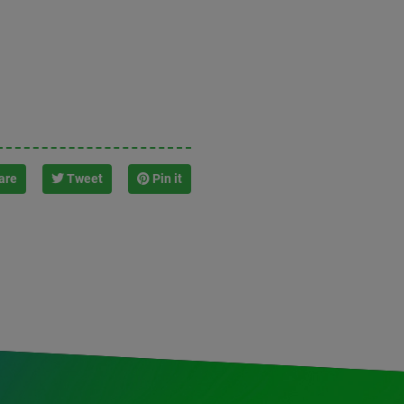
are
Tweet
Pin it