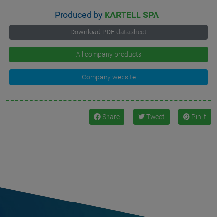
Produced by
KARTELL SPA
Download PDF datasheet
All company products
Company website
Share
Tweet
Pin it