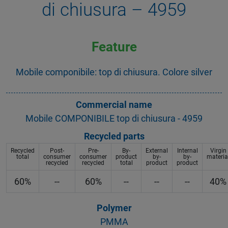
di chiusura – 4959
Feature
Mobile componibile: top di chiusura. Colore silver
Commercial name
Mobile COMPONIBILE top di chiusura - 4959
Recycled parts
Recycled
Post-
Pre-
By-
External
Internal
Virgin
total
consumer
consumer
product
by-
by-
materia
recycled
recycled
total
product
product
60%
--
60%
--
--
--
40%
Polymer
PMMA