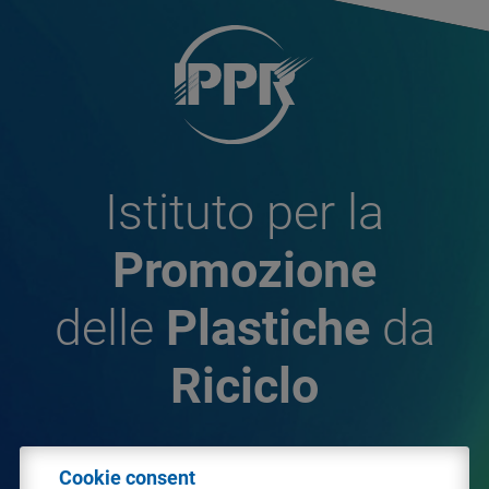
Istituto per la
Promozione
delle
Plastiche
da
Riciclo
© 2026 - IPPR Istituto per la Promozione delle
Cookie consent