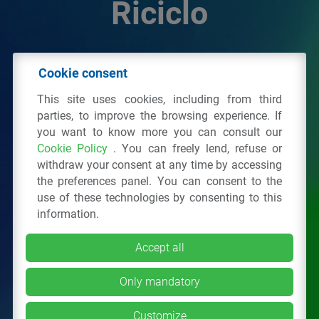
Riciclo
© 2026 - IPPR Istituto per la Promozione delle
Cookie consent
Plastiche da Riciclo
This site uses cookies, including from third
C.F. 97381090154
parties, to improve the browsing experience. If
you want to know more you can consult our
Via San Vittore 36
20123
Milano
(MI)
Cookie Policy
. You can freely lend, refuse or
Tel.: 02 43928225.
withdraw your consent at any time by accessing
the preferences panel. You can consent to the
use of these technologies by consenting to this
All right reserved
Privacy Policy
&
Cookie
information.
Accept all
Only mandatory
Customize