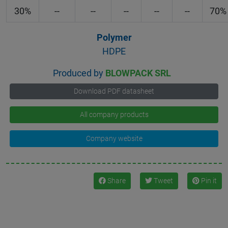
30%
--
--
--
--
--
70%
Polymer
HDPE
Produced by
BLOWPACK SRL
Download PDF datasheet
All company products
Company website
Share
Tweet
Pin it