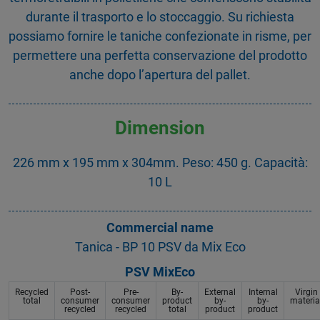
durante il trasporto e lo stoccaggio. Su richiesta
possiamo fornire le taniche confezionate in risme, per
permettere una perfetta conservazione del prodotto
anche dopo l’apertura del pallet.
Dimension
226 mm x 195 mm x 304mm. Peso: 450 g. Capacità:
10 L
Commercial name
Tanica - BP 10 PSV da Mix Eco
PSV MixEco
Recycled
Post-
Pre-
By-
External
Internal
Virgin
total
consumer
consumer
product
by-
by-
materia
recycled
recycled
total
product
product