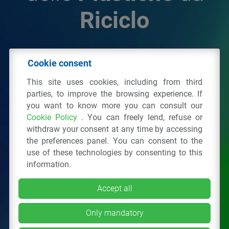
Riciclo
© 2026 - IPPR Istituto per la Promozione delle
Cookie consent
Plastiche da Riciclo
This site uses cookies, including from third
C.F. 97381090154
parties, to improve the browsing experience. If
you want to know more you can consult our
Via San Vittore 36
20123
Milano
(MI)
Cookie Policy
. You can freely lend, refuse or
Tel.: 02 43928225.
withdraw your consent at any time by accessing
the preferences panel. You can consent to the
use of these technologies by consenting to this
All right reserved
Privacy Policy
&
Cookie
information.
Accept all
Only mandatory