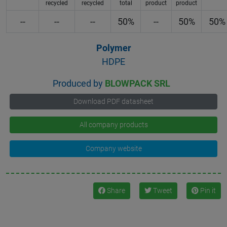
recycled
recycled
total
product
product
--
--
--
50%
--
50%
50%
Polymer
HDPE
Produced by
BLOWPACK SRL
Download PDF datasheet
All company products
Company website
Share
Tweet
Pin it