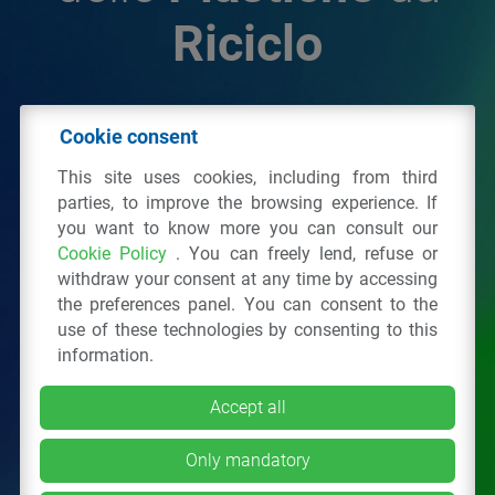
Riciclo
© 2026 - IPPR Istituto per la Promozione delle
Cookie consent
Plastiche da Riciclo
This site uses cookies, including from third
C.F. 97381090154
parties, to improve the browsing experience. If
you want to know more you can consult our
Via San Vittore 36
20123
Milano
(MI)
Cookie Policy
. You can freely lend, refuse or
Tel.: 02 43928225.
withdraw your consent at any time by accessing
the preferences panel. You can consent to the
use of these technologies by consenting to this
All right reserved
Privacy Policy
&
Cookie
information.
Accept all
Only mandatory