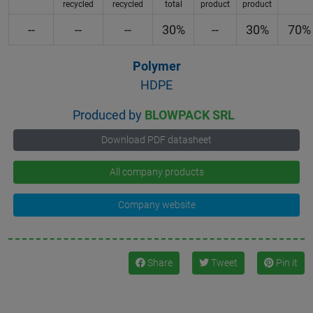
recycled
recycled
total
product
product
--
--
--
30%
--
30%
70%
Polymer
HDPE
Produced by
BLOWPACK SRL
Download PDF datasheet
All company products
Company website
Share
Tweet
Pin it