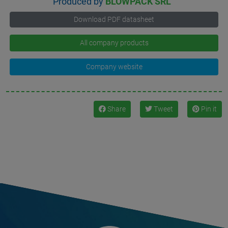
Produced by
BLOWPACK SRL
Download PDF datasheet
All company products
Company website
Share
Tweet
Pin it