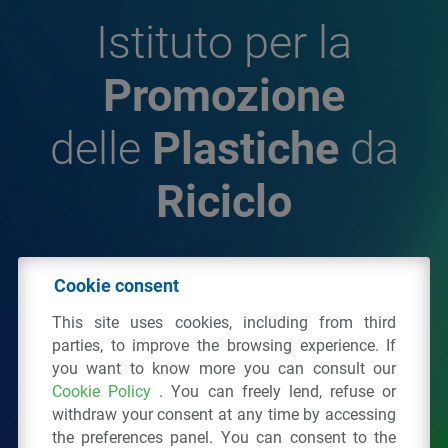
Istituto per la
Promozione
delle
Plastiche
da
Riciclo
© 2026 - IPPR Istituto per la Promozione delle
Cookie consent
Plastiche da Riciclo
This site uses cookies, including from third
C.F. 97381090154
parties, to improve the browsing experience. If
you want to know more you can consult our
Via San Vittore 36
20123
Milano
(MI)
Cookie Policy
. You can freely lend, refuse or
Tel.: 02 43928225.
withdraw your consent at any time by accessing
the preferences panel. You can consent to the