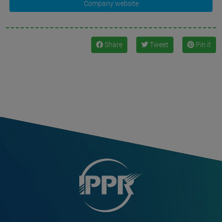
Company website
Share
Tweet
Pin it