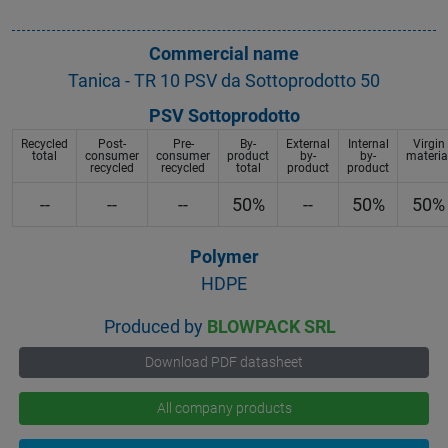
Commercial name
Tanica - TR 10 PSV da Sottoprodotto 50
PSV Sottoprodotto
Recycled
Post-
Pre-
By-
External
Internal
Virgin
total
consumer
consumer
product
by-
by-
materia
recycled
recycled
total
product
product
--
--
--
50%
--
50%
50%
Polymer
HDPE
Produced by
BLOWPACK SRL
Download PDF datasheet
All company products